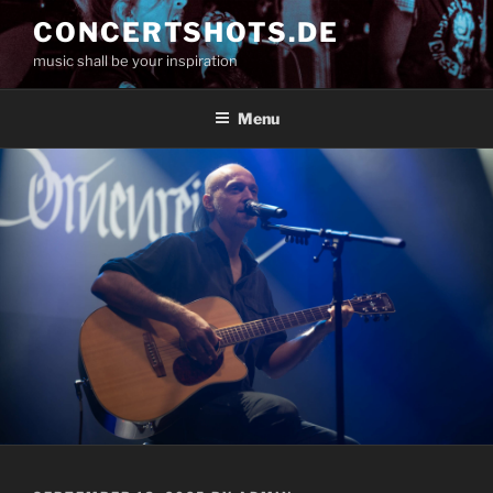
Skip
CONCERTSHOTS.DE
to
music shall be your inspiration
content
Menu