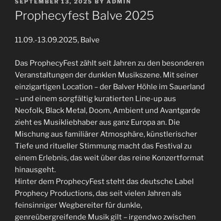
POSTED
SEPTEMBER 13, 2025
BY
ADMIN
ON
Prophecyfest Balve 2025
11.09.-13.09.2025, Balve
Das ProphecyFest zählt seit Jahren zu den besonderen
Veranstaltungen der dunklen Musikszene. Mit seiner
einzigartigen Location – der Balver Höhle im Sauerland
– und einem sorgfältig kuratierten Line-up aus
Neofolk, Black Metal, Doom, Ambient und Avantgarde
zieht es Musikliebhaber aus ganz Europa an. Die
Mischung aus familiärer Atmosphäre, künstlerischer
Tiefe und ritueller Stimmung macht das Festival zu
einem Erlebnis, das weit über das reine Konzertformat
hinausgeht.
Hinter dem ProphecyFest steht das deutsche Label
Prophecy Productions, das seit vielen Jahren als
feinsinniger Wegbereiter für dunkle,
genreübergreifende Musik gilt – irgendwo zwischen