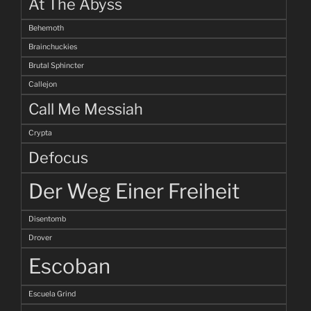
At The Abyss
Behemoth
Brainchuckies
Brutal Sphincter
Callejon
Call Me Messiah
Crypta
Defocus
Der Weg Einer Freiheit
Disentomb
Drover
Escoban
Escuela Grind