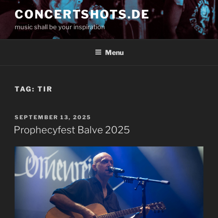
Skip
CONCERTSHOTS.DE
to
music shall be your inspiration
content
Menu
TAG:
TIR
POSTED
SEPTEMBER 13, 2025
ON
Prophecyfest Balve 2025