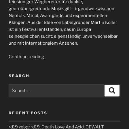
feinsinniger Wegbereiter für dunkle,
genreübergreifende Musik gilt – irgendwo zwischen
Neofolk, Metal, Avantgarde und experimentellen
Klängen. Aus der Idee von Labelgründer Martin Koller
ist ein Festival entstanden, das in Europa
seinesgleichen sucht: eigenständig, unverwechselbar
und mit internationalem Ansehen.
“Prophecyfest
Continue reading
Balve
2025”
SEARCH
Search
Search
for:
RECENT POSTS
rd19 zeigt: rd19, Death Love And Acid, GEWALT