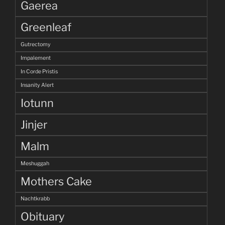
Gaerea
Greenleaf
Gutrectomy
Impalement
In Corde Pristis
Insanity Alert
Iotunn
Jinjer
Malm
Meshuggah
Mothers Cake
Nachtkrabb
Obituary