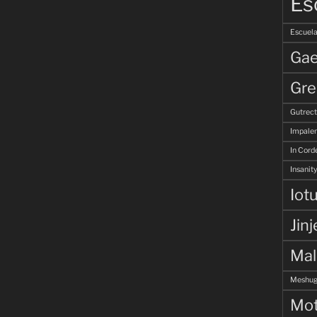
Es
Escuela
Gae
Gre
Gutrec
Impale
In Corde
Insanity
Iot
Jinj
Ma
Meshug
Mot