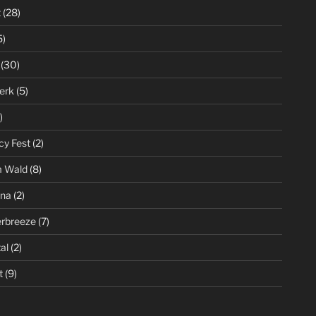
t
(28)
5)
(30)
erk
(5)
)
cy Fest
(2)
m Wald
(8)
ena
(2)
rbreeze
(7)
al
(2)
t
(9)