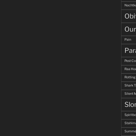
Nachtk
Obi
Our
Pain
Par
Pest Co
Raa Hoo
Rotting
Shark 
Silent 
Slo
Spiritb
Stahlm
Summer