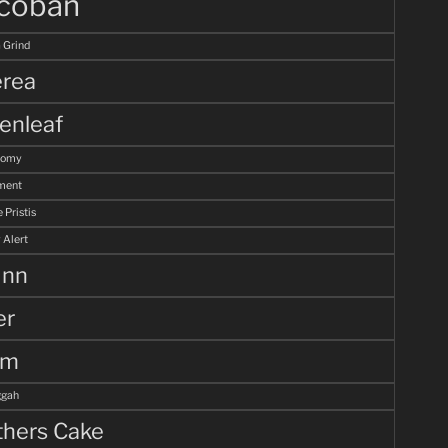
coban
 Grind
rea
enleaf
tomy
ment
 Pristis
 Alert
unn
er
lm
gah
hers Cake