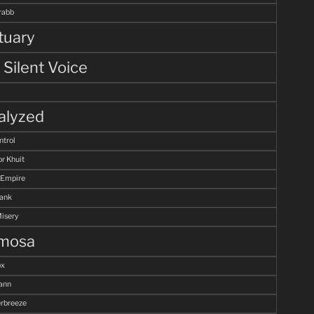
rabb
tuary
 Silent Voice
alyzed
ntrol
r Khuit
 Empire
Tank
Misery
mosa
ox
ann
breeze