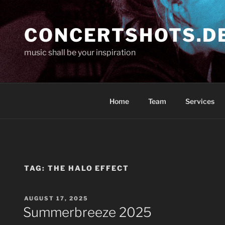
Skip
to
CONCERTSHOTS.D
content
music shall be your inspiration
Home
Team
Services
TAG:
THE HALO EFFECT
POSTED
AUGUST 17, 2025
ON
Summerbreeze 2025