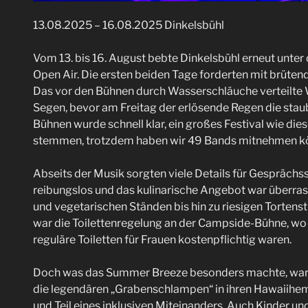
13.08.2025 – 16.08.2025 Dinkelsbühl
Vom 13. bis 16. August bebte Dinkelsbühl erneut unte
Open Air. Die ersten beiden Tage forderten mit brüten
Das vor den Bühnen durch Wasserschläuche verteilte
Segen, bevor am Freitag der erlösende Regen die staub
Bühnen wurde schnell klar, ein großes Festival wie dies
stemmen, trotzdem haben wir 49 Bands mitnehmen k
Abseits der Musik sorgten viele Details für Gesprächs
reibungslos und das kulinarische Angebot war überras
und vegetarischen Ständen bis hin zu riesigen Torten
war die Toilettenregelung an der Campside-Bühne, wo 
reguläre Toiletten für Frauen kostenpflichtig waren.
Doch was das Summer Breeze besonders machte, war d
die legendären „Grabenschlampen“ in ihren Hawaiihem
und Teil eines inklusiven Miteinanders. Auch Kinder 