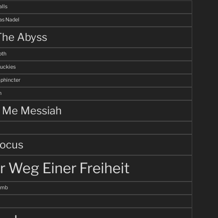
alls
s Nadel
The Abyss
th
uckies
Sphincter
n
l Me Messiah
ocus
r Weg Einer Freiheit
omb