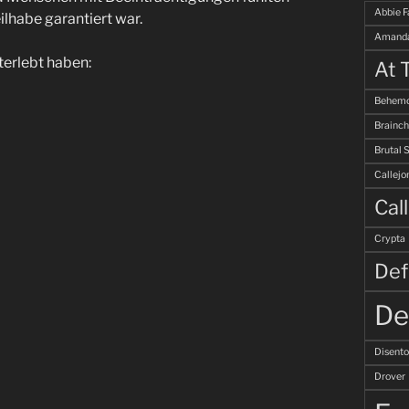
Abbie F
ilhabe garantiert war.
Amanda
terlebt haben:
At 
Behemo
Brainch
Brutal 
Callejo
Cal
Crypta
Def
De
Disent
Drover