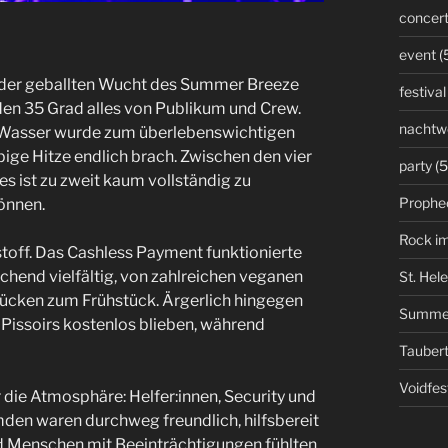
concer
event
(
r der geballten Wucht des Summer Breeze
festival
den 35 Grad alles von Publikum und Crew.
nachtw
 Wasser wurde zum überlebenswichtigen
ige Hitze endlich brach. Zwischen den vier
party
(5
es ist zu zweit kaum vollständig zu
Prophe
önnen.
Rock i
stoff. Das Cashless Payment funktionierte
chend vielfältig, von zahlreichen veganen
St. Hel
stücken zum Frühstück. Ärgerlich hingegen
Summe
Pissoirs kostenlos blieben, während
Taubert
Voidfes
ie Atmosphäre: Helfer:innen, Security und
den waren durchweg freundlich, hilfsbereit
und Menschen mit Beeinträchtigungen fühlten