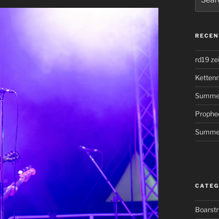
for:
RECEN
rd19 ze
Kettenr
Summer
Prophe
Summer
CATEG
Boarst