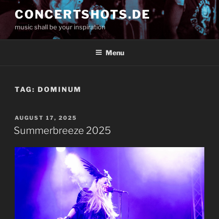
Skip
CONCERTSHOTS.DE
to
music shall be your inspiration
content
Menu
TAG:
DOMINUM
POSTED
AUGUST 17, 2025
ON
Summerbreeze 2025