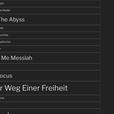
alls
s Nadel
The Abyss
th
uckies
Sphincter
n
l Me Messiah
ocus
r Weg Einer Freiheit
omb