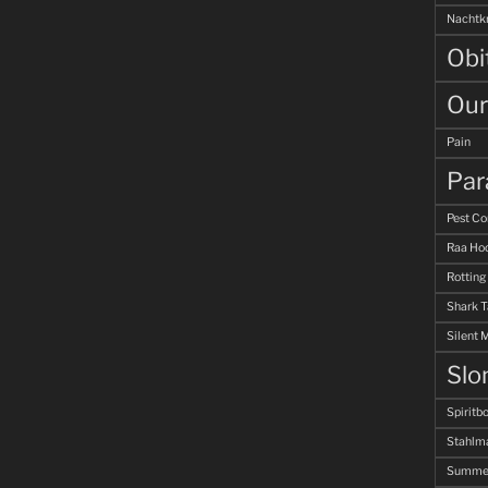
Nachtk
Obi
Our
Pain
Par
Pest Co
Raa Hoo
Rotting
Shark 
Silent 
Slo
Spiritb
Stahlm
Summer