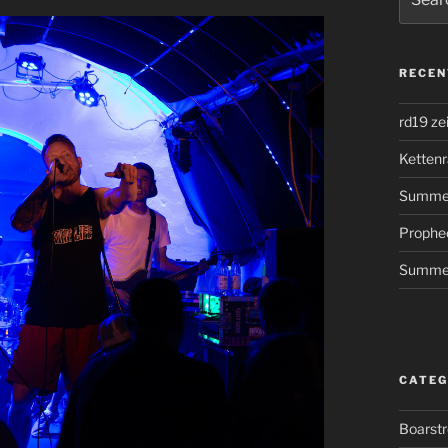
for:
RECEN
rd19 ze
Kettenr
Summer
Prophe
Summer
CATEG
Boarst