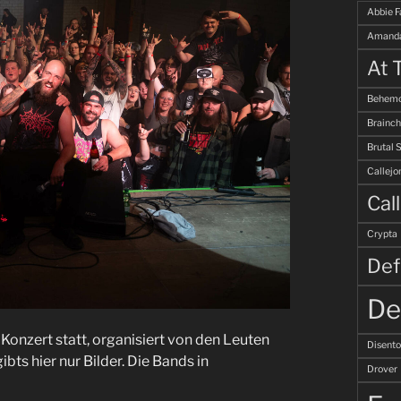
Abbie F
Amanda
At 
Behemo
Brainch
Brutal 
Callejo
Cal
Crypta
Def
De
 Konzert statt, organisiert von den Leuten
Disent
ibts hier nur Bilder. Die Bands in
Drover