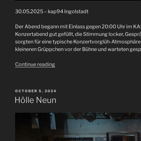
30.05.2025 – kap94 Ingolstadt
Der Abend begann mit Einlass gegen 20:00 Uhr im KAP9
Konzertabend gut gefüllt, die Stimmung locker, Gesp
sorgten für eine typische Konzertvorglüh-Atmosphäre.
kleineren Grüppchen vor der Bühne und warteten gesp
“Tausend
Continue reading
Löwen
Unter
Feinden,
POSTED
OCTOBER 5, 2024
Call
ON
Hölle Neun
Me
Messiah,
Escoban”