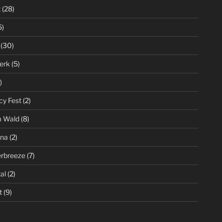
t
(28)
5)
(30)
erk
(5)
)
cy Fest
(2)
m Wald
(8)
ena
(2)
rbreeze
(7)
al
(2)
t
(9)