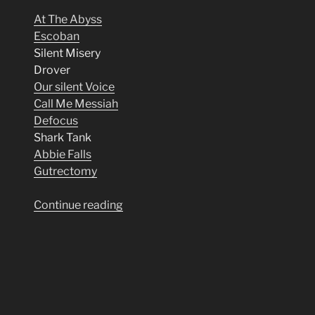
At The Abyss
Escoban
Silent Misery
Drover
Our silent Voice
Call Me Messiah
Defocus
Shark Tank
Abbie Falls
Gutrectomy
“Hölle
Continue reading
Neun”