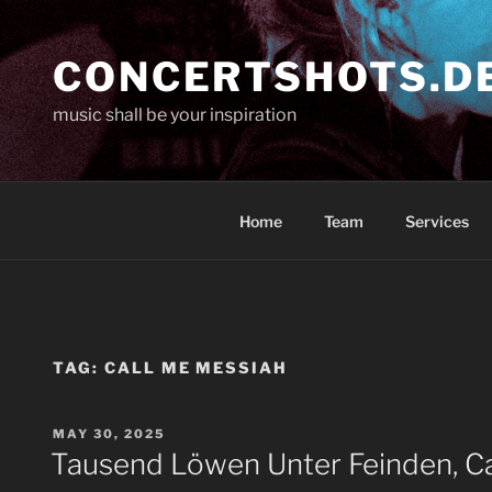
Skip
to
CONCERTSHOTS.D
content
music shall be your inspiration
Home
Team
Services
TAG:
CALL ME MESSIAH
POSTED
MAY 30, 2025
ON
Tausend Löwen Unter Feinden, Ca