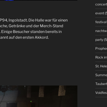
concer
event
(
4, Ingolstadt. Die Halle war für einen
festival
räche, Getränke und der Merch-Stand
nachtw
 Einige Besucher standen bereits in
annt auf den ersten Akkord.
party
(5
Prophe
Rock i
St. Hel
Summe
Taubert
Voidfes