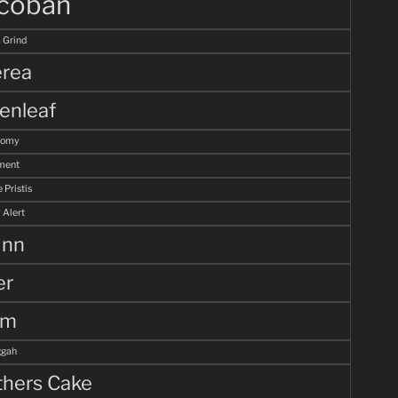
coban
 Grind
rea
enleaf
tomy
ment
 Pristis
 Alert
unn
er
lm
gah
hers Cake