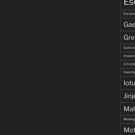
Es
Escuela
Gae
Gre
Gutrec
Impale
In Corde
Insanity
Iot
Jinj
Ma
Meshug
Mot