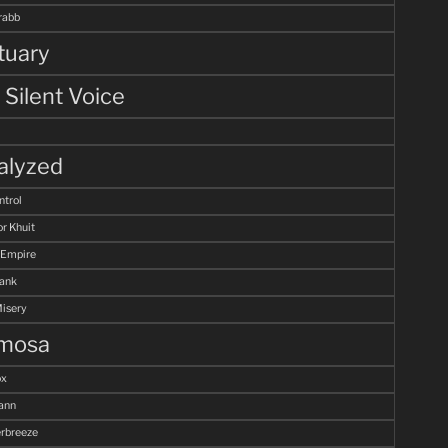
rabb
tuary
 Silent Voice
alyzed
ntrol
r Khuit
 Empire
Tank
Misery
mosa
ox
ann
breeze