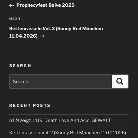
navigation
Post
Prophecyfest Balve 2025
Next
NEXT
Post
Kettenrasseln Vol. 2 (Sunny Red München
11.04.2026)
SEARCH
Search
Search
for:
RECENT POSTS
rd19 zeigt: rd19, Death Love And Acid, GEWALT
Kettenrasseln Vol. 2 (Sunny Red München 11.04.2026)