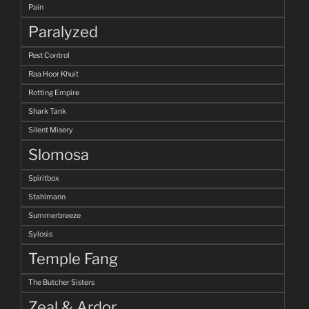
Pain
Paralyzed
Pest Control
Raa Hoor Khuit
Rotting Empire
Shark Tank
Silent Misery
Slomosa
Spiritbox
Stahlmann
Summerbreeze
Sylosis
Temple Fang
The Butcher Sisters
Zeal & Ardor