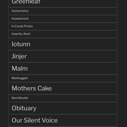
Greenleaf
Gutrectomy
Impalement
In Corde Pristis
Insanity Alert
Iotunn
Jinjer
Malm
Meshuggah
Mothers Cake
Nachtkrabb
Obituary
Our Silent Voice