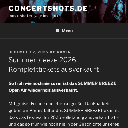
Skip
CONCERTSHOTS.DE
to
music shall be your inspiration
content
Menu
POSTED
DECEMBER 2, 2025
BY
ADMIN
ON
Summerbreeze 2026
Kompletttickets ausverkauft
So früh wie noch nie zuvor ist das
SUMMER BREEZE
Open Air wiederholt ausverkauft.
Mit großer Freude und ebenso großer Dankbarkeit
geben wir Veranstalter des SUMMER BREEZE bekannt,
dass das Festival für 2026 vollständig ausverkauft ist –
und das so früh wie noch nie in der Geschichte unseres