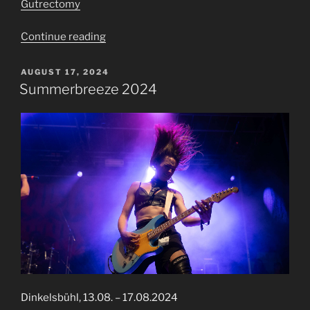
Gutrectomy
“Hölle
Continue reading
Neun”
POSTED
AUGUST 17, 2024
ON
Summerbreeze 2024
Dinkelsbühl, 13.08. – 17.08.2024