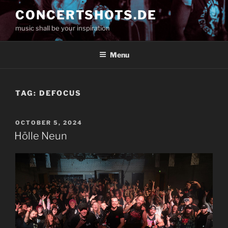
Skip
CONCERTSHOTS.DE
to
music shall be your inspiration
content
Menu
TAG:
DEFOCUS
POSTED
OCTOBER 5, 2024
ON
Hölle Neun