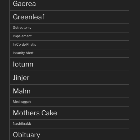
Gaerea
Greenleaf
Gutrectomy
Impalement
In Corde Pristis
Insanity Alert
Iotunn
Jinjer
Malm
Meshuggah
Mothers Cake
Nachtkrabb
Obituary