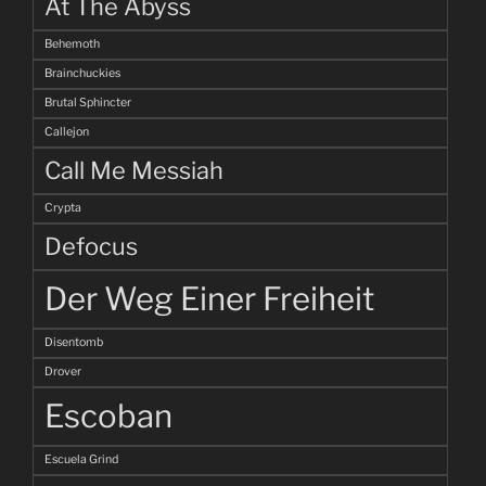
At The Abyss
Behemoth
Brainchuckies
Brutal Sphincter
Callejon
Call Me Messiah
Crypta
Defocus
Der Weg Einer Freiheit
Disentomb
Drover
Escoban
Escuela Grind