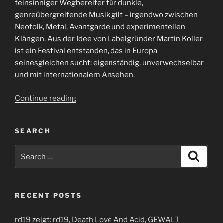
feinsinniger Wegbereiter für dunkle,
genreübergreifende Musik gilt – irgendwo zwischen
Neofolk, Metal, Avantgarde und experimentellen
Klängen. Aus der Idee von Labelgründer Martin Koller
ist ein Festival entstanden, das in Europa
seinesgleichen sucht: eigenständig, unverwechselbar
und mit internationalem Ansehen.
“Prophecyfest
Continue reading
Balve
2025”
SEARCH
Search
Search
for:
RECENT POSTS
rd19 zeigt: rd19, Death Love And Acid, GEWALT