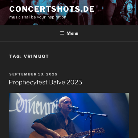
Skip
CONCERTSHOTS.DE
to
music shall be your inspiration
content
Menu
TAG:
VRIMUOT
POSTED
SEPTEMBER 13, 2025
ON
Prophecyfest Balve 2025