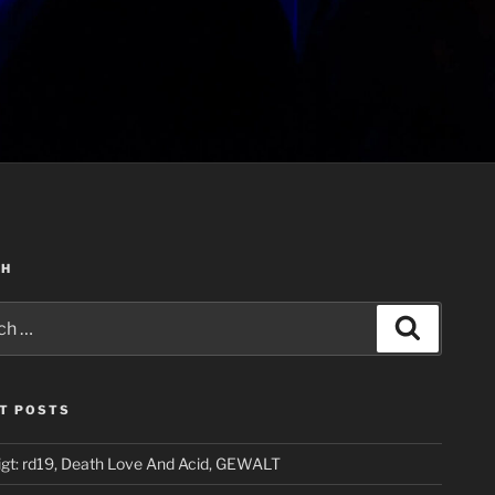
CH
Search
T POSTS
igt: rd19, Death Love And Acid, GEWALT