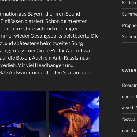
Kettenr
rmation aus Bayern, die ihren Sound
Summer
nflüssen platziert. Schon beim ersten
Prophe
Frontmann schrie sich mit mächtigem
 immer wieder Gesangsparts beisteuerte. Die
Summer
t, und spätestens beim zweiten Song
angemessener Circle Pit. Ihr Auftritt war
auf die Boxen. Auch ein Anti-Rassismus-
verlieh. Mit viel Headbangen und
CATEG
kte Aufwärmrunde, die den Saal auf den
Boarst
concer
event
(
festival
nachtw