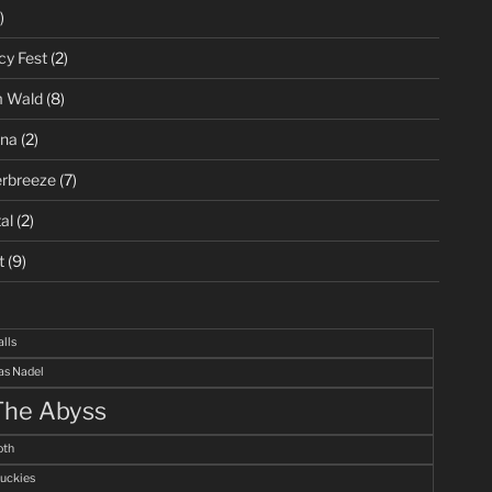
)
cy Fest
(2)
m Wald
(8)
ena
(2)
rbreeze
(7)
al
(2)
t
(9)
alls
s Nadel
The Abyss
th
uckies