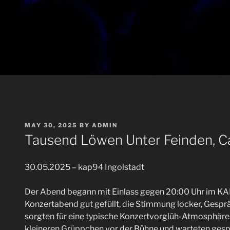
POSTED
MAY 30, 2025
BY
ADMIN
ON
Tausend Löwen Unter Feinden, C
30.05.2025 – kap94 Ingolstadt
Der Abend begann mit Einlass gegen 20:00 Uhr im KAP9
Konzertabend gut gefüllt, die Stimmung locker, Gesp
sorgten für eine typische Konzertvorglüh-Atmosphäre.
kleineren Grüppchen vor der Bühne und warteten gesp