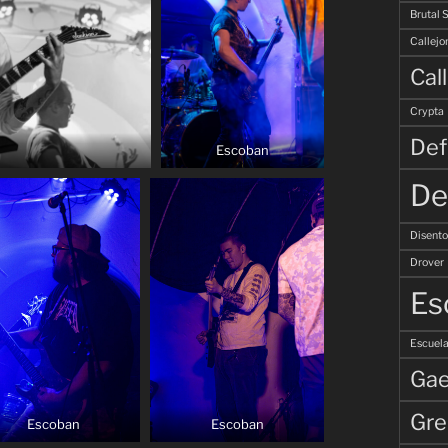
Brutal 
Callejo
Cal
Crypta
Def
Escoban
De
Disent
Drover
Es
Escuela
Gae
Gre
Escoban
Escoban