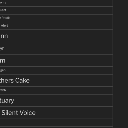
tomy
ment
 Pristis
 Alert
unn
er
lm
gah
hers Cake
rabb
tuary
 Silent Voice