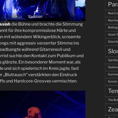
Par
Pest Co
Escoban
Raa Hoo
ssiah
die Bühne und brachte die Stimmung
Rotting
annt für ihre kompromisslose Härte und
Shark 
ann mit wütendem Wikingerblick, screamte
Silent 
Songs mit aggressiv verzerrter Stimme ins
headbangte während Gitarrensoli und
Slo
arrist suchte den Kontakt zum Publikum und
Spiritb
s glänzte. Ein besonderer Moment war, als
Stahlm
und sich spielerisch im Kreis jagte, fast
r „Blutrausch“ verstärkten den Eindruck
Summer
Riffs und Hardcore-Grooves vermischten.
Sylosis
Tem
The But
Zea