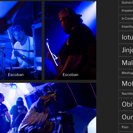
Gutrec
Impale
In Corde
Insanity
Iot
Jinj
Ma
Meshug
Escoban
Escoban
Mot
Nachtk
Obi
Our
Pain