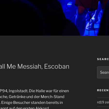
SEAR
all Me Messiah, Escoban
Search
for:
4, Ingolstadt. Die Halle war für einen
RECEN
räche, Getränke und der Merch-Stand
rd19 ze
 Einige Besucher standen bereits in
annt auf den ersten Akkord.