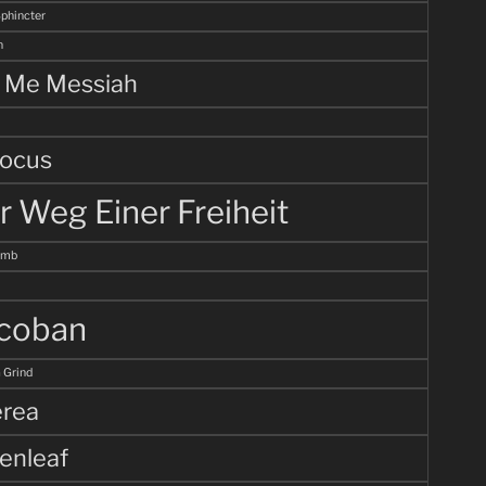
Sphincter
n
l Me Messiah
ocus
r Weg Einer Freiheit
omb
coban
 Grind
rea
enleaf