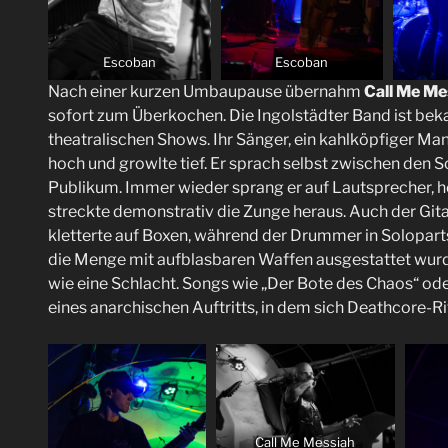
Escoban
Escoban
Nach einer kurzen Umbaupause übernahm
Call Me Me
sofort zum Überkochen. Die Ingolstädter Band ist bek
theatralischen Shows. Ihr Sänger, ein kahlköpfiger M
hoch und growlte tief. Er sprach selbst zwischen den 
Publikum. Immer wieder sprang er auf Lautsprecher, 
streckte demonstrativ die Zunge heraus. Auch der Git
kletterte auf Boxen, während der Drummer in Solopart
die Menge mit aufblasbaren Waffen ausgestattet wurde 
wie eine Schlacht. Songs wie „Der Bote des Chaos“ ode
eines anarchischen Auftritts, in dem sich Deathcore-
Call Me Messiah