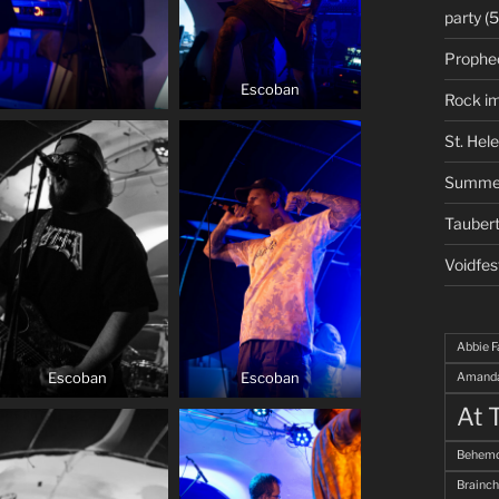
party
(5
Prophe
Escoban
Rock i
St. Hel
Summe
Taubert
Voidfes
Abbie F
Escoban
Escoban
Amanda
At 
Behemo
Brainch