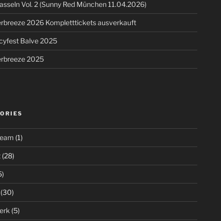
asseln Vol. 2 (Sunny Red München 11.04.2026)
breeze 2026 Kompletttickets ausverkauft
cyfest Balve 2025
breeze 2025
ORIES
ream
(1)
t
(28)
5)
(30)
erk
(5)