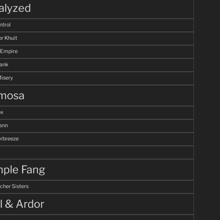
alyzed
ntrol
r Khuit
 Empire
Tank
Misery
mosa
ox
ann
breeze
ple Fang
cher Sisters
l & Ardor