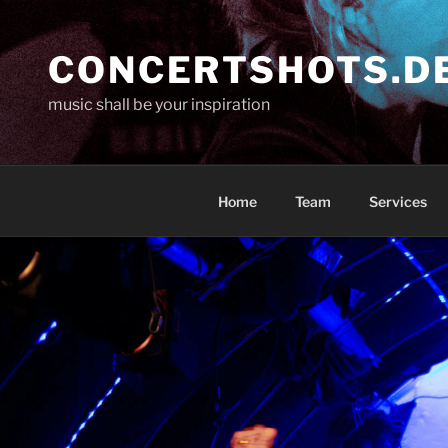
Skip
to
CONCERTSHOTS.D
content
music shall be your inspiration
Home
Team
Services