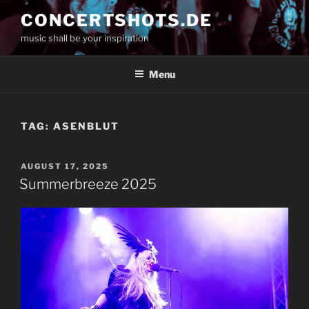
Skip
CONCERTSHOTS.DE
to
music shall be your inspiration
content
Menu
TAG:
ASENBLUT
POSTED
AUGUST 17, 2025
ON
Summerbreeze 2025