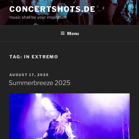
Skip
CONCERTSHOTS.DE
to
music shall be your inspiration
content
Menu
TAG:
IN EXTREMO
POSTED
AUGUST 17, 2025
ON
Summerbreeze 2025