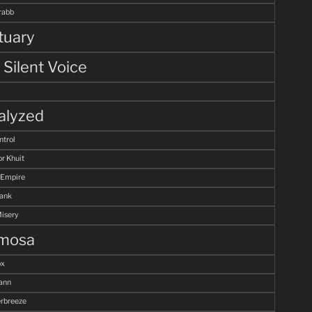
rabb
tuary
 Silent Voice
alyzed
ntrol
r Khuit
 Empire
Tank
Misery
mosa
ox
ann
breeze