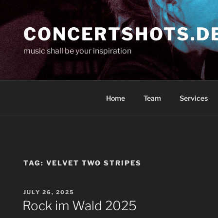
Skip
to
CONCERTSHOTS.D
content
music shall be your inspiration
Home
Team
Services
TAG:
VELVET TWO STRIPES
POSTED
JULY 26, 2025
ON
Rock im Wald 2025