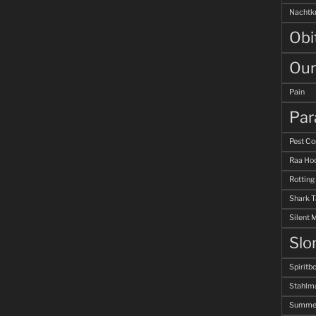
Nachtk
Obi
Our
Pain
Par
Pest Co
Raa Hoo
Rotting
Shark 
Silent 
Slo
Spiritb
Stahlm
Summer