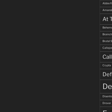
Abbie F
Amanda
At 
Behemo
Brainch
Brutal 
Callejo
Cal
Crypta
Def
De
Disent
Drover