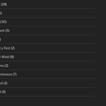
t
(28)
5)
(30)
erk
(5)
)
cy Fest
(2)
m Wald
(8)
ena
(2)
rbreeze
(7)
al
(2)
t
(9)