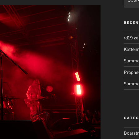
for:
RECEN
rd19 ze
Kettenr
Summer
Prophe
Summer
CATEG
Boarst