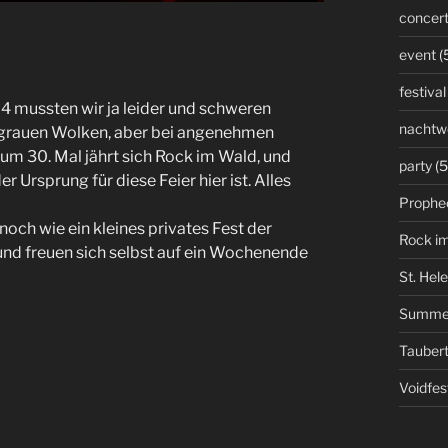
concer
event
(
festival
4 mussten wir ja leider und schweren
nachtw
 grauen Wolken, aber bei angenehmen
m 30. Mal jährt sich Rock im Wald, und
party
(5
 Ursprung für diese Feier hier ist. Alles
Prophe
ch wie ein kleines privates Fest der
Rock i
t und freuen sich selbst auf ein Wochenende
St. Hel
Summe
Taubert
Voidfes