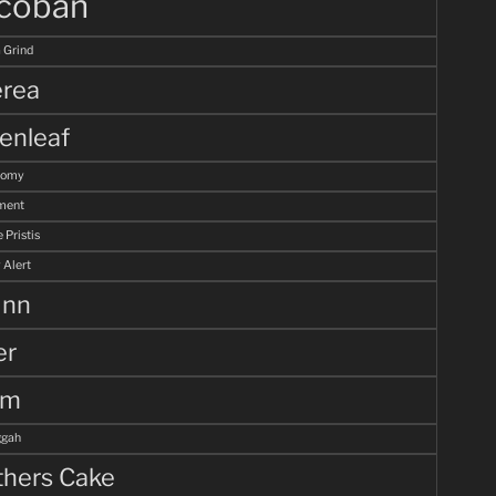
coban
 Grind
rea
enleaf
tomy
ment
 Pristis
 Alert
unn
er
lm
gah
hers Cake