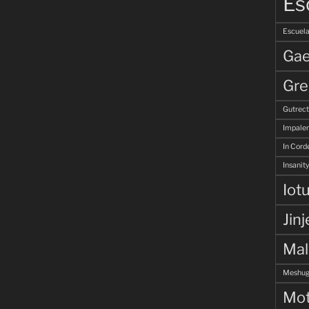
Es
Escuela
Gae
Gre
Gutrec
Impale
In Corde
Insanity
Iot
Jinj
Ma
Meshug
Mot