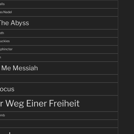
alls
s Nadel
The Abyss
th
uckies
Sphincter
n
l Me Messiah
ocus
r Weg Einer Freiheit
omb