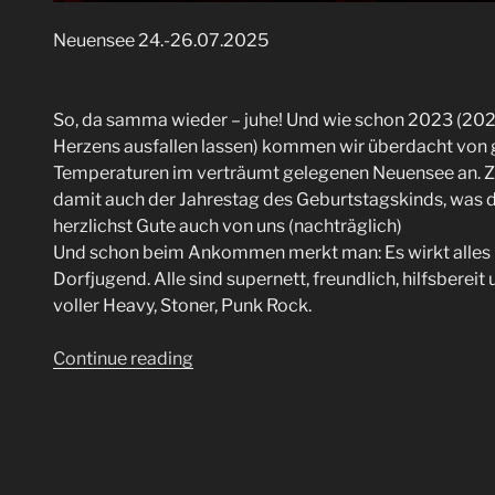
Neuensee 24.-26.07.2025
So, da samma wieder – juhe! Und wie schon 2023 (202
Herzens ausfallen lassen) kommen wir überdacht von
Temperaturen im verträumt gelegenen Neuensee an. Zu
damit auch der Jahrestag des Geburtstagskinds, was der
herzlichst Gute auch von uns (nachträglich)
Und schon beim Ankommen merkt man: Es wirkt alles no
Dorfjugend. Alle sind supernett, freundlich, hilfsberei
voller Heavy, Stoner, Punk Rock.
“Rock
Continue reading
im
Wald
2025”