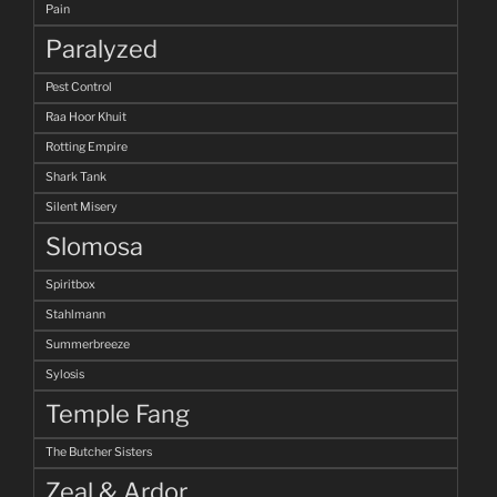
Pain
Paralyzed
Pest Control
Raa Hoor Khuit
Rotting Empire
Shark Tank
Silent Misery
Slomosa
Spiritbox
Stahlmann
Summerbreeze
Sylosis
Temple Fang
The Butcher Sisters
Zeal & Ardor