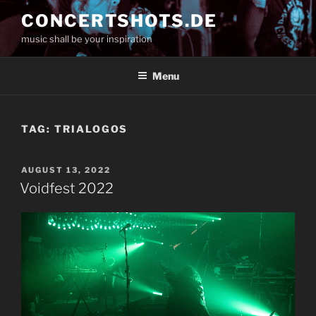
Skip
CONCERTSHOTS.DE
to
music shall be your inspiration
content
Menu
TAG:
TRIALOGOS
POSTED
AUGUST 13, 2022
ON
Voidfest 2022