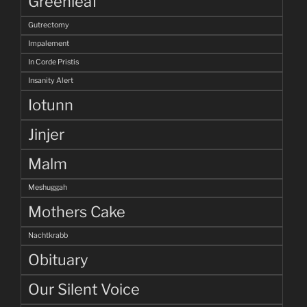
Greenleaf
Gutrectomy
Impalement
In Corde Pristis
Insanity Alert
Iotunn
Jinjer
Malm
Meshuggah
Mothers Cake
Nachtkrabb
Obituary
Our Silent Voice