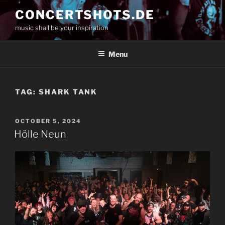
Skip
CONCERTSHOTS.DE
to
music shall be your inspiration
content
Menu
TAG:
SHARK TANK
POSTED
OCTOBER 5, 2024
ON
Hölle Neun