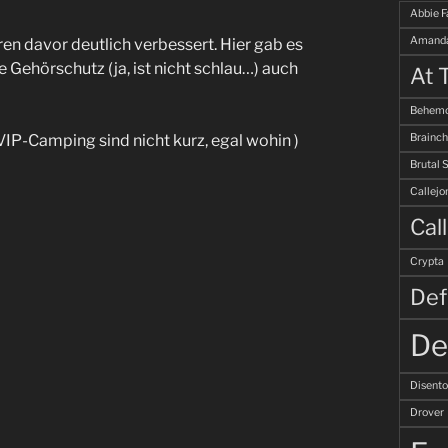
Abbie F
Amanda
en davor deutlich verbessert. Hier gab es
 Gehörschutz (ja, ist nicht schlau…) auch
At 
Behemo
Brainch
IP-Camping sind nicht kurz, egal wohin )
Brutal 
Callejo
Cal
Crypta
Def
De
Disent
Drover