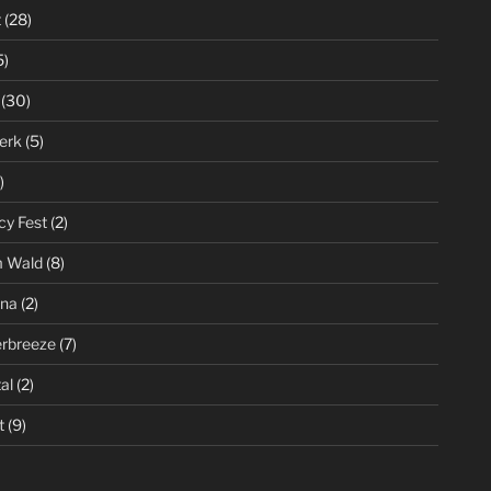
t
(28)
5)
(30)
erk
(5)
)
cy Fest
(2)
m Wald
(8)
ena
(2)
rbreeze
(7)
al
(2)
t
(9)