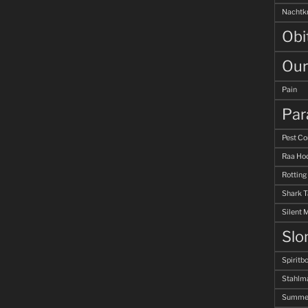
Nachtk
Obi
Our
Pain
Par
Pest Co
Raa Hoo
Rotting
Shark 
Silent 
Slo
Spiritb
Stahlm
Summer