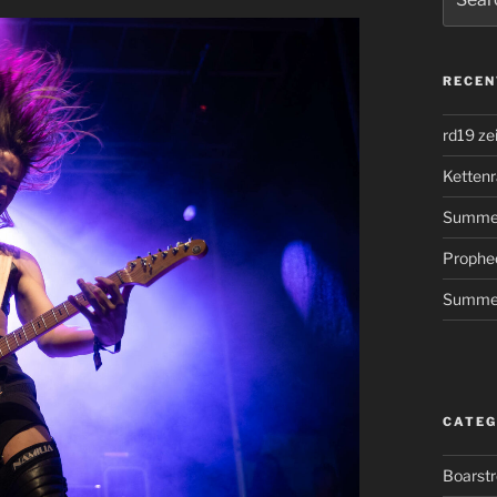
for:
RECEN
rd19 ze
Kettenr
Summer
Prophe
Summer
CATEG
Boarst