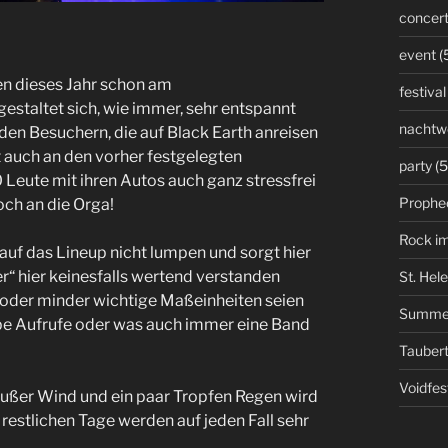
concer
event
(
en dieses Jahr schon am
festival
estaltet sich, wie immer, sehr entspannt
nachtw
den Besuchern, die auf Black Earth anreisen
t auch an den vorher festgelegten
party
(5
Leute mit ihren Autos auch ganz stressfrei
Prophe
ch an die Orga!
Rock i
auf das Lineup nicht lumpen und sorgt hier
er“ hier keinesfalls wertend verstanden
St. Hel
 oder minder wichtige Maßeinheiten seien
Summe
ube Aufrufe oder was auch immer eine Band
Taubert
Voidfes
Außer Wind und ein paar Tropfen Regen wird
 restlichen Tage werden auf jeden Fall sehr