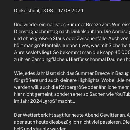
Dinkelsbühl, 13.08. – 17.08.2024
Und wieder einmal ist es Summer Breeze Zeit. Wir reis
Dienstagnachmittag nach Dinkelsbühl an. Die Anreise g
und ohne größere Staus oder Zwischenfälle. Auch von 
hört man größtenteils nur positives, was mit Sicherhei
Anreiseslots liegt. So bekommt man die knapp 45.000 
zu ihren Campingflächen. Hierfür schonmal Daumen ho
Wie jedes Jahr lässt sich das Summer Breeze in Bezug 
für größere und auch kleinere Highlights. Wobei „klein
werden will, auch die Körpergröße oder ähnliche mehr
hier nicht gemeint, sondern eher so Sachen wie YouT
im Jahr 2024 „groß“ macht…
Der Wetterbericht sagt für heute Abend Gewitter an. 
aber auch heute diesbezüglich nicht viel passieren. Die
heiß und staubig werden.