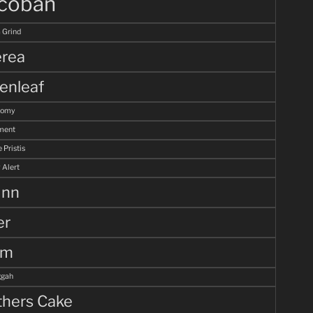
coban
 Grind
rea
enleaf
tomy
ment
 Pristis
 Alert
unn
er
lm
gah
hers Cake