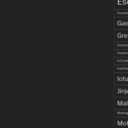
Es
Escuela
Gae
Gre
Gutrec
Impale
In Corde
Insanity
Iot
Jinj
Ma
Meshug
Mot