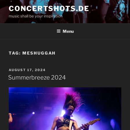
Skip
CONCERTSHOTS.DE
to
music shall be your inspiration
content
Menu
TAG:
MESHUGGAH
POSTED
AUGUST 17, 2024
ON
Summerbreeze 2024