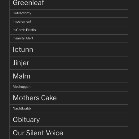
Greenleaf
Gutrectomy
Impalement
In Corde Pristis
Insanity Alert
Iotunn
Jinjer
Malm
Meshuggah
Mothers Cake
Nachtkrabb
Obituary
Our Silent Voice