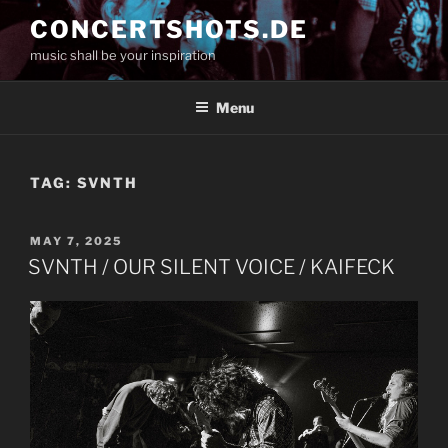
Skip
CONCERTSHOTS.DE
to
music shall be your inspiration
content
Menu
TAG:
SVNTH
POSTED
MAY 7, 2025
ON
SVNTH / OUR SILENT VOICE / KAIFECK