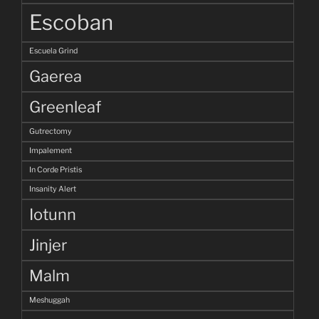
Escoban
Escuela Grind
Gaerea
Greenleaf
Gutrectomy
Impalement
In Corde Pristis
Insanity Alert
Iotunn
Jinjer
Malm
Meshuggah