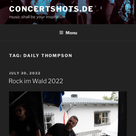
Skip
CONCERTSHOTS.DE
to
music shall be your inspiration
content
Menu
TAG:
DAILY THOMPSON
POSTED
JULY 30, 2022
ON
Rock im Wald 2022