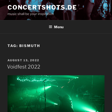
Skip
CONCERTSHOTS.DE
to
music shall be your inspiration
content
Menu
TAG:
BISMUTH
POSTED
AUGUST 13, 2022
ON
Voidfest 2022