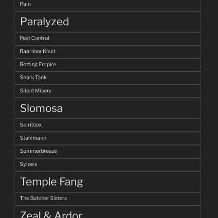
Pain
Paralyzed
Pest Control
Raa Hoor Khuit
Rotting Empire
Shark Tank
Silent Misery
Slomosa
Spiritbox
Stahlmann
Summerbreeze
Sylosis
Temple Fang
The Butcher Sisters
Zeal & Ardor