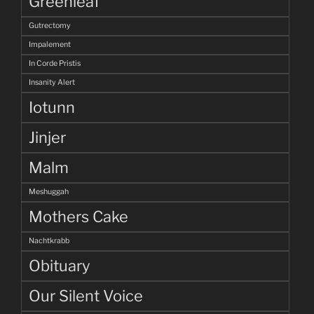
Greenleaf
Gutrectomy
Impalement
In Corde Pristis
Insanity Alert
Iotunn
Jinjer
Malm
Meshuggah
Mothers Cake
Nachtkrabb
Obituary
Our Silent Voice