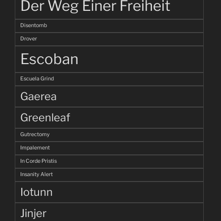
Der Weg Einer Freiheit
Disentomb
Drover
Escoban
Escuela Grind
Gaerea
Greenleaf
Gutrectomy
Impalement
In Corde Pristis
Insanity Alert
Iotunn
Jinjer