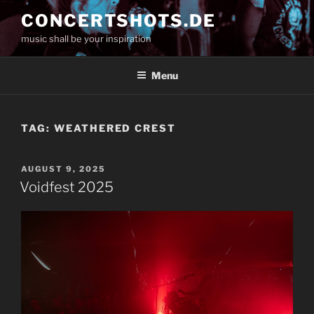
Skip
CONCERTSHOTS.DE
to
music shall be your inspiration
content
Menu
TAG:
WEATHERED CREST
POSTED
AUGUST 9, 2025
ON
Voidfest 2025