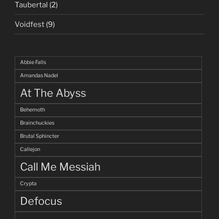
Taubertal
(2)
Voidfest
(9)
Abbie Falls
Amandas Nadel
At The Abyss
Behemoth
Brainchuckies
Brutal Sphincter
Callejon
Call Me Messiah
Crypta
Defocus