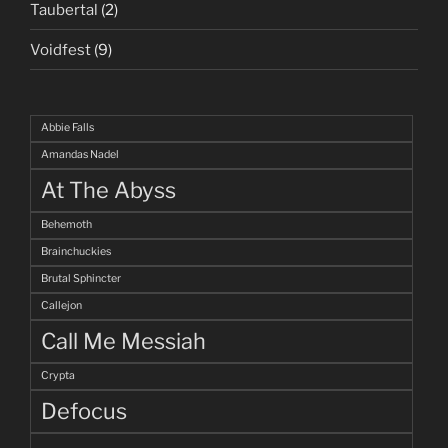
Taubertal
(2)
Voidfest
(9)
Abbie Falls
Amandas Nadel
At The Abyss
Behemoth
Brainchuckies
Brutal Sphincter
Callejon
Call Me Messiah
Crypta
Defocus