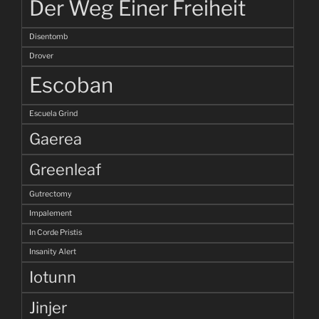
Der Weg Einer Freiheit
Disentomb
Drover
Escoban
Escuela Grind
Gaerea
Greenleaf
Gutrectomy
Impalement
In Corde Pristis
Insanity Alert
Iotunn
Jinjer