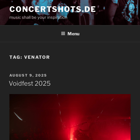
Skip
CONCERTSHOTS.DE
to
music shall be your inspiration
content
Menu
TAG:
VENATOR
POSTED
AUGUST 9, 2025
ON
Voidfest 2025