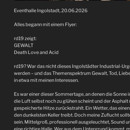
Eventhalle Ingolstadt, 20.06.2026
Alles begann mit einem Flyer:
rd19 zeigt:
GEWALT
Death Love and Acid
rd19? War das nicht dieses Ingolstädter Industrial-Ur
werden – und das Themenspektrum Gewalt, Tod, Liebe
in etwa mit meinen Interessen.
Es war einer dieser Sommertage, an denen die Sonne
die Luft selbst noch zu glühen scheint und der Asphalt 
gespeicherte Hitze zurückstrahlt. Ein Wetter, das eine
den dunkelsten Keller treibt. Doch meine Zuflucht sollt
sein. Mittelgroß, professionell ausgeleuchtet, Sound u
eine richtige Halle. Wer aus dem Untergrund kommt, mus