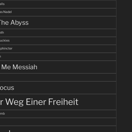
alls
s Nadel
The Abyss
th
uckies
Sphincter
n
l Me Messiah
ocus
r Weg Einer Freiheit
omb