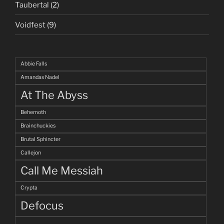
Taubertal
(2)
Voidfest
(9)
Abbie Falls
Amandas Nadel
At The Abyss
Behemoth
Brainchuckies
Brutal Sphincter
Callejon
Call Me Messiah
Crypta
Defocus