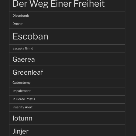
Der Weg Einer Freiheit
Disentomb
Drover
Escoban
Escuela Grind
Gaerea
Greenleaf
Gutrectomy
Impalement
In Corde Pristis
Insanity Alert
Iotunn
Jinjer