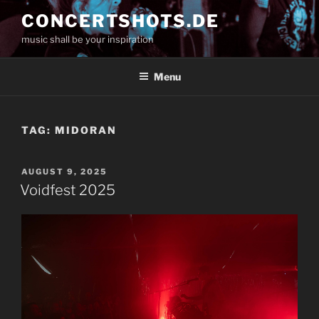
Skip
CONCERTSHOTS.DE
to
music shall be your inspiration
content
Menu
TAG:
MIDORAN
POSTED
AUGUST 9, 2025
ON
Voidfest 2025