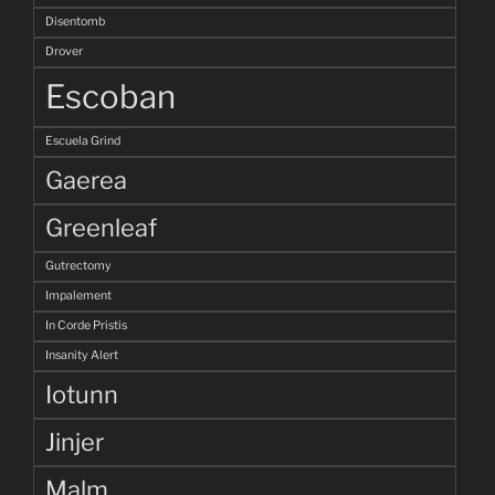
Disentomb
Drover
Escoban
Escuela Grind
Gaerea
Greenleaf
Gutrectomy
Impalement
In Corde Pristis
Insanity Alert
Iotunn
Jinjer
Malm