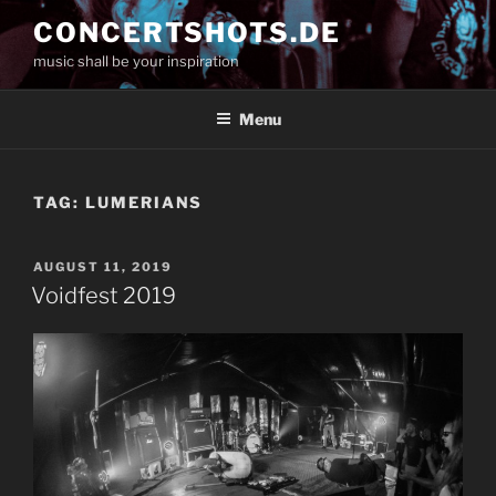
Skip
CONCERTSHOTS.DE
to
music shall be your inspiration
content
Menu
TAG:
LUMERIANS
POSTED
AUGUST 11, 2019
ON
Voidfest 2019