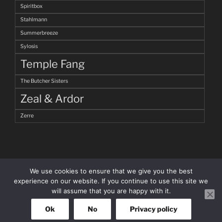
Spiritbox
Stahlmann
Summerbreeze
Sylosis
Temple Fang
The Butcher Sisters
Zeal & Ardor
Zerre
We use cookies to ensure that we give you the best
experience on our website. If you continue to use this site we
will assume that you are happy with it.
facebook
Instagram
Ok
No
Privacy policy