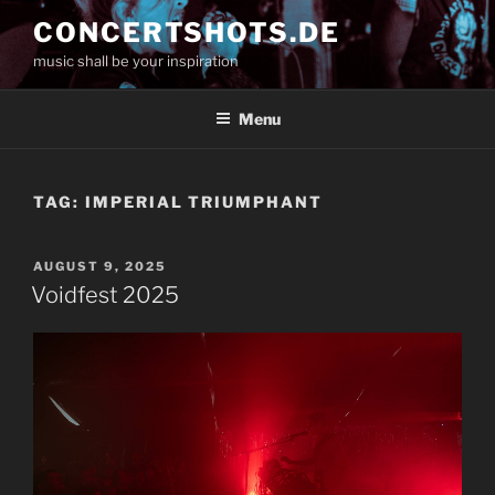
Skip
CONCERTSHOTS.DE
to
music shall be your inspiration
content
Menu
TAG:
IMPERIAL TRIUMPHANT
POSTED
AUGUST 9, 2025
ON
Voidfest 2025