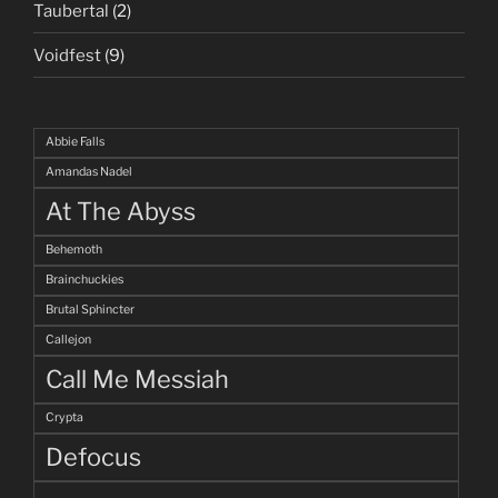
Taubertal
(2)
Voidfest
(9)
Abbie Falls
Amandas Nadel
At The Abyss
Behemoth
Brainchuckies
Brutal Sphincter
Callejon
Call Me Messiah
Crypta
Defocus