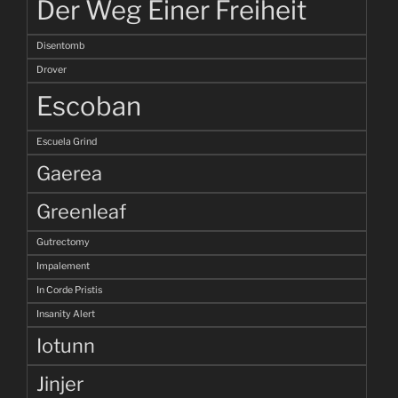
Der Weg Einer Freiheit
Disentomb
Drover
Escoban
Escuela Grind
Gaerea
Greenleaf
Gutrectomy
Impalement
In Corde Pristis
Insanity Alert
Iotunn
Jinjer