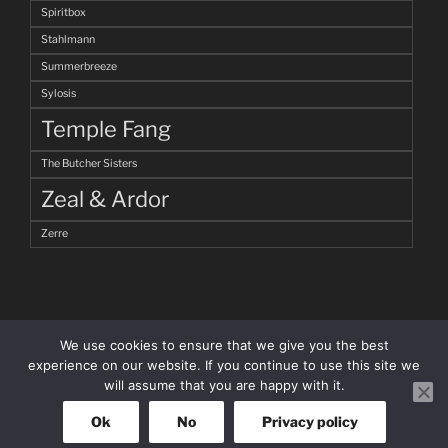
Spiritbox
Stahlmann
Summerbreeze
Sylosis
Temple Fang
The Butcher Sisters
Zeal & Ardor
Zerre
We use cookies to ensure that we give you the best
experience on our website. If you continue to use this site we
will assume that you are happy with it.
facebook
Instagram
Ok
No
Privacy policy