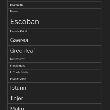
Disentomb
Drover
Escoban
Escuela Grind
Gaerea
Greenleaf
Gutrectomy
Impalement
In Corde Pristis
Insanity Alert
Iotunn
Jinjer
Malm