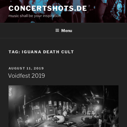
Skip
CONCERTSHOTS.DE
to
music shall be your inspiration
content
Menu
TAG:
IGUANA DEATH CULT
POSTED
AUGUST 11, 2019
ON
Voidfest 2019