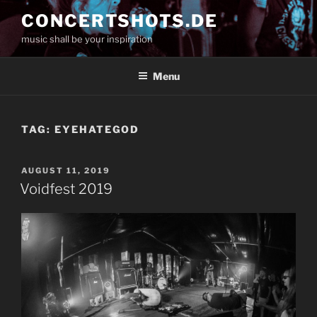
Skip
CONCERTSHOTS.DE
to
music shall be your inspiration
content
Menu
TAG:
EYEHATEGOD
POSTED
AUGUST 11, 2019
ON
Voidfest 2019