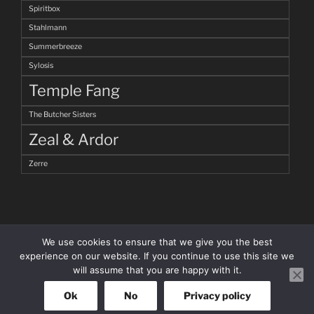
Spiritbox
Stahlmann
Summerbreeze
Sylosis
Temple Fang
The Butcher Sisters
Zeal & Ardor
Zerre
We use cookies to ensure that we give you the best
experience on our website. If you continue to use this site we
will assume that you are happy with it.
facebook
Instagram
Ok
No
Privacy policy