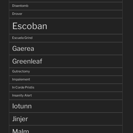
Disentomb
Drover
Escoban
Escuela Grind
Gaerea
Greenleaf
Gutrectomy
Impalement
In Corde Pristis
Insanity Alert
Iotunn
Jinjer
Malm