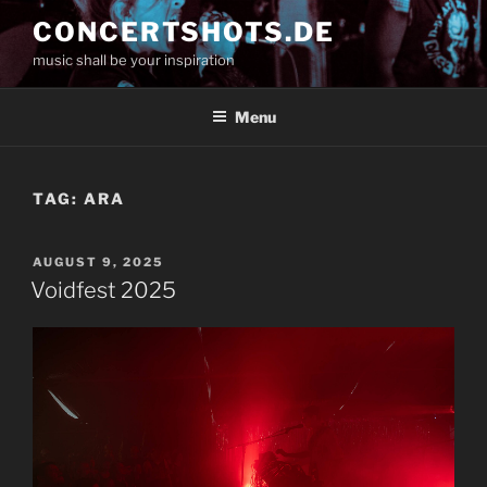
Skip
CONCERTSHOTS.DE
to
music shall be your inspiration
content
Menu
TAG:
ARA
POSTED
AUGUST 9, 2025
ON
Voidfest 2025