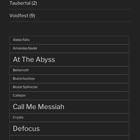
Taubertal
(2)
Voidfest
(9)
Abbie Falls
Amandas Nadel
At The Abyss
Behemoth
Brainchuckies
Brutal Sphincter
Callejon
Call Me Messiah
Crypta
Defocus