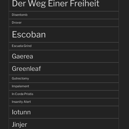
Der Weg Einer Freiheit
Disentomb
Drover
Escoban
Escuela Grind
Gaerea
Greenleaf
Gutrectomy
Impalement
In Corde Pristis
Insanity Alert
Iotunn
Jinjer