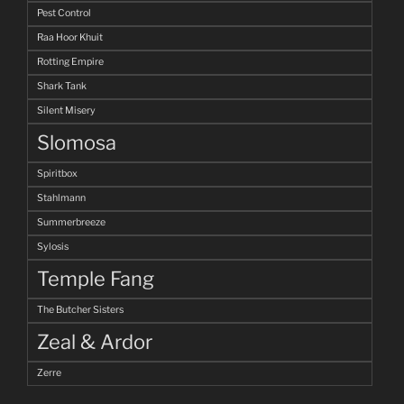
Pest Control
Raa Hoor Khuit
Rotting Empire
Shark Tank
Silent Misery
Slomosa
Spiritbox
Stahlmann
Summerbreeze
Sylosis
Temple Fang
The Butcher Sisters
Zeal & Ardor
Zerre