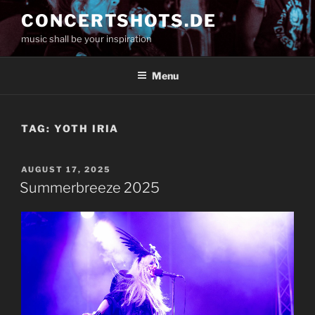
Skip
CONCERTSHOTS.DE
to
music shall be your inspiration
content
Menu
TAG:
YOTH IRIA
POSTED
AUGUST 17, 2025
ON
Summerbreeze 2025