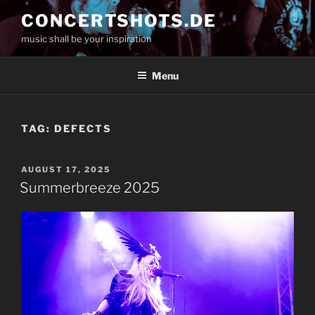
Skip
CONCERTSHOTS.DE
to
music shall be your inspiration
content
Menu
TAG:
DEFECTS
POSTED
AUGUST 17, 2025
ON
Summerbreeze 2025